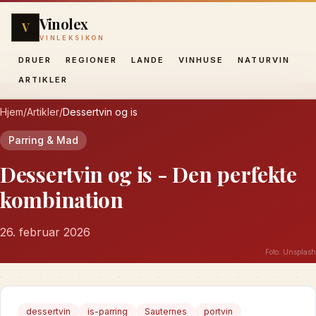
Vinolex
V
VINLEKSIKON
DRUER
REGIONER
LANDE
VINHUSE
NATURVIN
ARTIKLER
Hjem
/
Artikler
/
Dessertvin og is
Parring & Mad
Dessertvin og is - Den perfekte
kombination
26. februar 2026
Foto:
Unsplash
dessertvin
is-parring
Sauternes
portvin