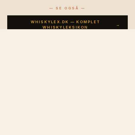
— SE OGSÅ —
WHISKYLEX.DK — KOMPLET
→
WHISKYLEKSIKON
Drik med omtanke.
Sundhedsstyrelsens anbefalinger
Vinolex
.
dk
V
EST. 2025 — VINLEKSIKON
Danmarks mest omfattende vinleksikon. Druer,
vinregioner og vinhuse fra hele verden — kortlagt med
passion for håndværket.
Terra. Vinifera. Veritas.