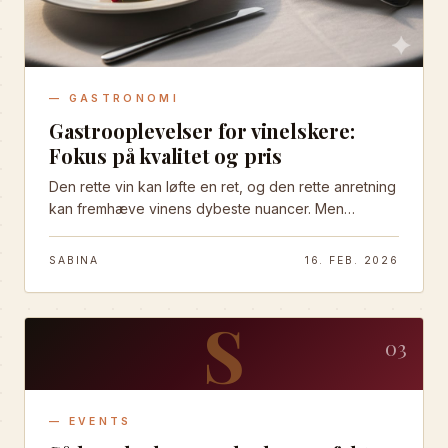
—
GASTRONOMI
Gastrooplevelser for vinelskere:
Fokus på kvalitet og pris
Den rette vin kan løfte en ret, og den rette anretning
kan fremhæve vinens dybeste nuancer. Men
hvordan finder man de eksklusive smagsoplevelser,
hvor kvalitet og pris rent faktisk følges ad? Vi har
SABINA
16. FEB. 2026
kigget nærmere på, hvordan du giver (eller selv
nyder) en uforglemmelig gastrooplevelse, hvor
S
passionerede kokke og kuraterede vinkort skaber
magi – uden at det vælter budgettet.
03
—
EVENTS