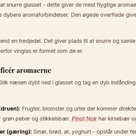
 at snurre glasset - dette giver de mest flygtige aromae
e de dybere aromaforbindelser. Den øgede overflade giver
 end en tredjedel. Det giver plads til at snurre og saml
erfor vinglas er formet som de er.
tificér aromaerne
 Stik næsen dybt ned i glasset og tag en dyb indånding
druen):
Frugter, blomster og urter der kommer direkte
 grøn peber og stikkelsbær.
Pinot Noir
har kirsebær o
r (gæring):
Smør, brød, øl, yoghurt - opstår under f