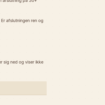
n afslutning på 30+
Er afslutningen ren og
r sig ned og viser ikke