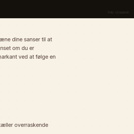
Foto: Unsplash
ne dine sanser til at
anset om du er
markant ved at følge en
rtæller overraskende