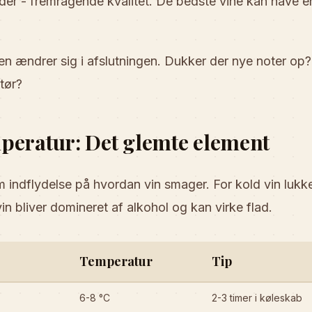
er - fremragende kvalitet. De bedste vine kan have e
ndrer sig i afslutningen. Dukker der nye noter op? 
 tør?
peratur: Det glemte element
indflydelse på hvordan vin smager. For kold vin lukke
in bliver domineret af alkohol og kan virke flad.
Temperatur
Tip
6-8 °C
2-3 timer i køleskab