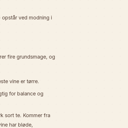
 - opstår ved modning i
erer fire grundsmage, og
ste vine er tørre.
gtig for balance og
 sort te. Kommer fra
vine har bløde,