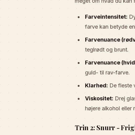
meget om hvad du kan f
Farveintensitet:
Dy
farve kan betyde en 
Farvenuance (rødv
teglrødt og brunt.
Farvenuance (hvid
guld- til rav-farve.
Klarhed:
De fleste v
Viskositet:
Drej gla
højere alkohol eller 
Trin 2: Snurr - Fri