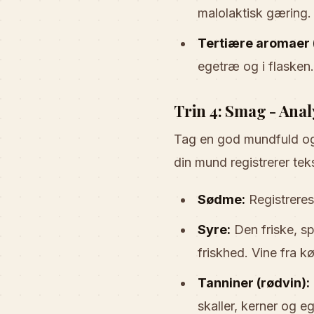
malolaktisk gæring.
Tertiære aromaer 
egetræ og i flasken.
Trin 4: Smag - Anal
Tag en god mundfuld og l
din mund registrerer teks
Sødme:
Registreres 
Syre:
Den friske, sp
friskhed. Vine fra k
Tanniner (rødvin):
skaller, kerner og e