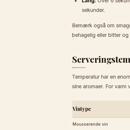
Lang:
Over 6 sekund
sekunder.
Bemærk også om smagen æ
behagelig eller bitter og
Serveringstem
Temperatur har en enorm 
sine aromaer. For varm v
Vintype
Mousserende vin