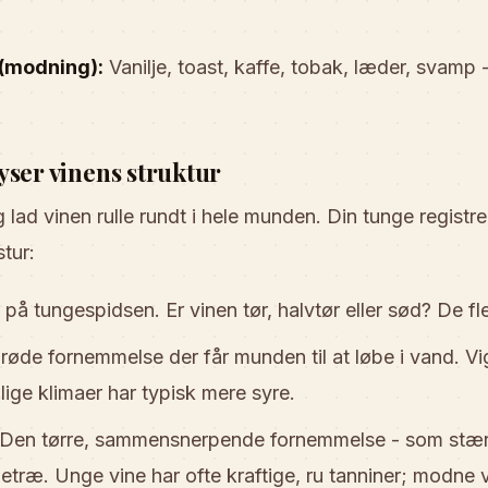
(modning):
Vanilje, toast, kaffe, tobak, læder, svamp
yser vinens struktur
ad vinen rulle rundt i hele munden. Din tunge registr
tur:
på tungespidsen. Er vinen tør, halvtør eller sød? De fle
røde fornemmelse der får munden til at løbe i vand. Vi
ølige klimaer har typisk mere syre.
Den tørre, sammensnerpende fornemmelse - som stærk
getræ. Unge vine har ofte kraftige, ru tanniner; modne 