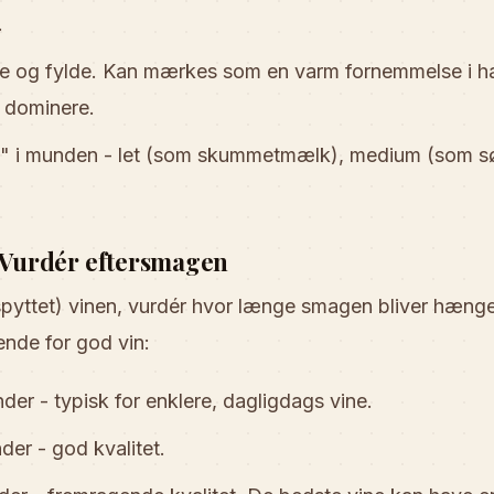
.
e og fylde. Kan mærkes som en varm fornemmelse i hal
n dominere.
 i munden - let (som skummetmælk), medium (som sø
- Vurdér eftersmagen
r spyttet) vinen, vurdér hvor længe smagen bliver hæng
ende for god vin:
er - typisk for enklere, dagligdags vine.
er - god kvalitet.