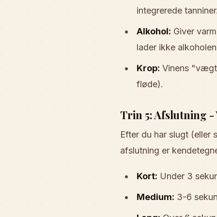
integrerede tanniner
Alkohol:
Giver varm
lader ikke alkohole
Krop:
Vinens "vægt"
fløde).
Trin 5: Afslutning 
Efter du har slugt (elle
afslutning er kendetegn
Kort:
Under 3 sekund
Medium:
3-6 sekund