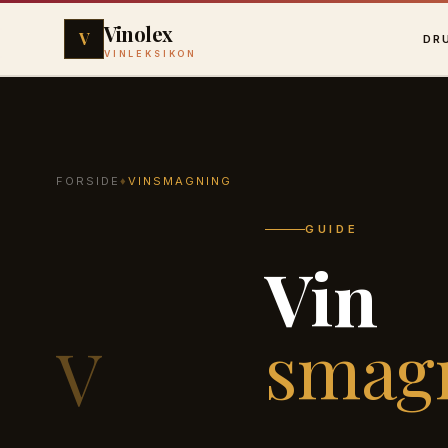
Vinolex
V
DR
VINLEKSIKON
FORSIDE
♦
VINSMAGNING
GUIDE
Vin
smag
V