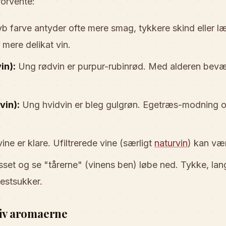
orvente:
b farve antyder ofte mere smag, tykkere skind eller l
mere delikat vin.
in):
Ung rødvin er purpur-rubinrød. Med alderen bevæ
vin):
Ung hvidvin er bleg gulgrøn. Egetræs-modning o
ine er klare. Ufiltrerede vine (særligt
naturvin
) kan vær
sset og se "tårerne" (vinens ben) løbe ned. Tykke, la
restsukker.
giv aromaerne