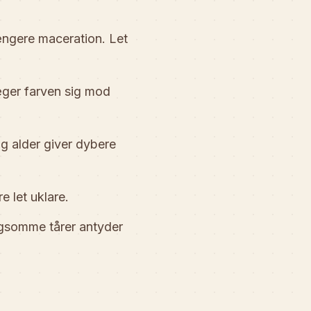
ængere maceration. Let
ger farven sig mod
g alder giver dybere
e let uklare.
ngsomme tårer antyder