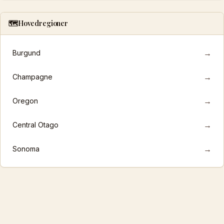
🗺️
Hovedregioner
→
Burgund
→
Champagne
→
Oregon
→
Central Otago
→
Sonoma