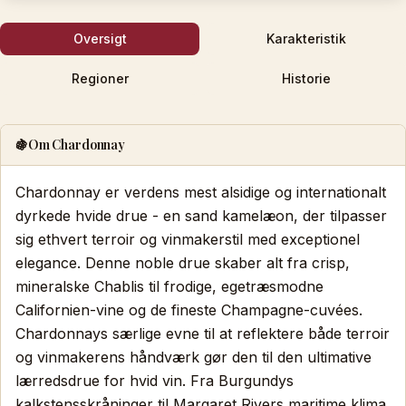
Oversigt
Karakteristik
Regioner
Historie
🍇
Om Chardonnay
Chardonnay er verdens mest alsidige og internationalt
dyrkede hvide drue - en sand kamelæon, der tilpasser
sig ethvert terroir og vinmakerstil med exceptionel
elegance. Denne noble drue skaber alt fra crisp,
mineralske Chablis til frodige, egetræsmodne
Californien-vine og de fineste Champagne-cuvées.
Chardonnays særlige evne til at reflektere både terroir
og vinmakerens håndværk gør den til den ultimative
lærredsdrue for hvid vin. Fra Burgundys
kalkstensskråninger til Margaret Rivers maritime klima