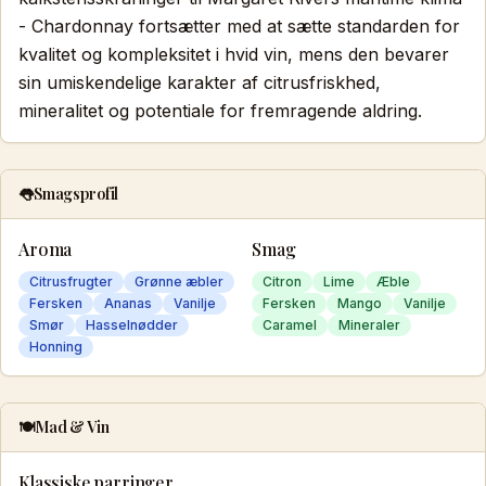
- Chardonnay fortsætter med at sætte standarden for
kvalitet og kompleksitet i hvid vin, mens den bevarer
sin umiskendelige karakter af citrusfriskhed,
mineralitet og potentiale for fremragende aldring.
👅
Smagsprofil
Aroma
Smag
Citrusfrugter
Grønne æbler
Citron
Lime
Æble
Fersken
Ananas
Vanilje
Fersken
Mango
Vanilje
Smør
Hasselnødder
Caramel
Mineraler
Honning
🍽️
Mad & Vin
Klassiske parringer