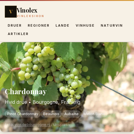
Vinolex
V
VINLEKSIKON
DRUER
REGIONER
LANDE
VINHUSE
NATURVIN
ARTIKLER
Chardonnay
Hvid drue
•
Bourgogne, Frankrig
Pinot Chardonnay
Beaunois
Aubaine
Melon Blanc
Foto:
vinsdebourgogne.nl
/ Unsplash