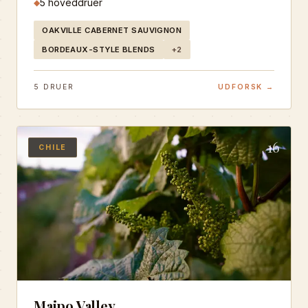
5
hoveddruer
◆
kraftfulde struktur, rige frugt og
bemærkelsesværdige lagringspotentiale, hvilket har
OAKVILLE CABERNET SAUVIGNON
gjort appellationen til synonym med amerikansk
BORDEAUX-STYLE BLENDS
+
2
vineksellence og ekstrem eksklusivitet.
5
DRUER
UDFORSK →
16
CHILE
Maipo Valley