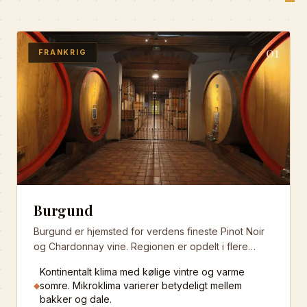
01
FRANKRIG
Burgund
Burgund er hjemsted for verdens fineste Pinot Noir
og Chardonnay vine. Regionen er opdelt i flere
appellationer, hvor Côte d'Or repræsenterer det
Kontinentalt klima med kølige vintre og varme
absolutte højdepunkt af fransk vinproduktion.
somre. Mikroklima varierer betydeligt mellem
◆
bakker og dale.