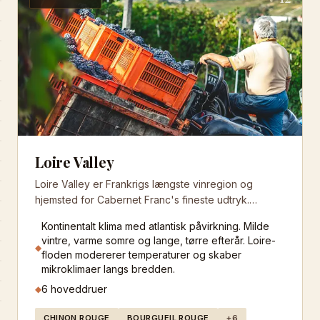
Loire Valley
Loire Valley er Frankrigs længste vinregion og
hjemsted for Cabernet Franc's fineste udtryk.
Regionen strækker sig langs Loire-floden fra
Kontinentalt klima med atlantisk påvirkning. Milde
Atlanterhavet til det centrale Frankrig og producerer
vintre, varme somre og lange, tørre efterår. Loire-
exceptionelle vine med unik mineralitet og elegance.
◆
floden modererer temperaturer og skaber
Loire Valley er berømt for sine krydrede Cabernet
mikroklimaer langs bredden.
Franc vine fra Chinon og Bourgueil, samt sine
6
hoveddruer
◆
verdensklasse Sauvignon Blanc og Chenin Blanc.
Regionens kalkstens- og tufajord kombineret med
CHINON ROUGE
BOURGUEIL ROUGE
+
6