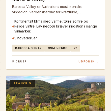
Barossa Valley er Australiens mest ikoniske
vinregion, verdensberømt for kraftfulde,
koncentrerede Shiraz-vine fra nogle af verdens
Kontinentalt klima med varme, tørre somre og
ældste vinmarker. Regionen producerer vine med
kølige vintre. Lav nedbør kræver irrigation i mange
◆
dybde, kompleksitet og uforglemmelig karakter.
vinmarker.
5
hoveddruer
◆
BAROSSA SHIRAZ
GSM BLENDS
+
2
5
DRUER
UDFORSK →
20
FRANKRIG