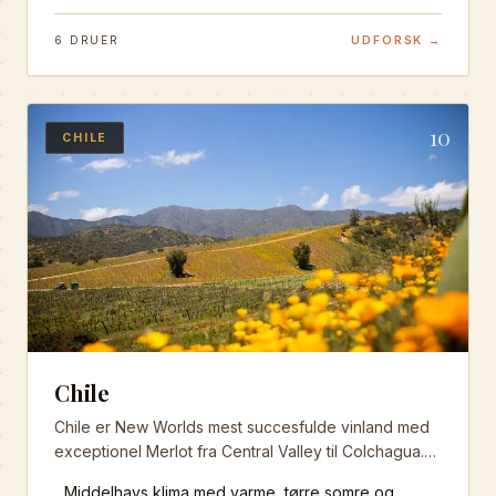
6
DRUER
UDFORSK →
10
CHILE
Chile
Chile er New Worlds mest succesfulde vinland med
exceptionel Merlot fra Central Valley til Colchagua.
Landets unikke geografi mellem Andesbjergene og
Middelhavs klima med varme, tørre somre og