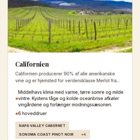
Californien
Californien producerer 90% af alle amerikanske
vine og er hjemsted for verdensklasse Merlot fra
Napa Valley til Paso Robles. Regionens mangfoldige
Middelhavs klima med varme, tørre somre og milde
mikroklima og terroir skaber vine fra elegant til
vintre. Kystens tåge og kolde oceanbrise afkøler
◆
kraftfuld stil.
vingårdene og forlænger modningssæsonen.
6
hoveddruer
◆
NAPA VALLEY CABERNET
SONOMA COAST PINOT NOIR
+
4