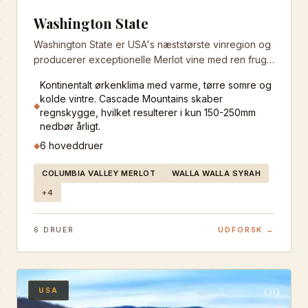
Washington State
Washington State er USA's næststørste vinregion og
producerer exceptionelle Merlot vine med ren frugt
og elegant struktur. Columbia Valley er regionens
Kontinentalt ørkenklima med varme, tørre somre og
hjerte, hvor kontinentalt klima og vulkansk jord
kolde vintre. Cascade Mountains skaber
skaber ideelle forhold.
◆
regnskygge, hvilket resulterer i kun 150-250mm
nedbør årligt.
6
hoveddruer
◆
COLUMBIA VALLEY MERLOT
WALLA WALLA SYRAH
+
4
6
DRUER
UDFORSK →
09
USA