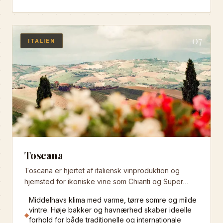
07
ITALIEN
Toscana
Toscana er hjertet af italiensk vinproduktion og
hjemsted for ikoniske vine som Chianti og Super
Tuscan. Regionen kombinerer traditionelle italienske
Middelhavs klima med varme, tørre somre og milde
druer med internationale varieteter som Merlot og
vintre. Høje bakker og havnærhed skaber ideelle
Cabernet Sauvignon.
◆
forhold for både traditionelle og internationale