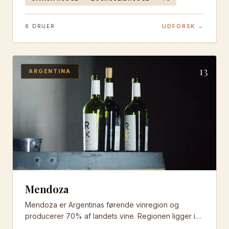
kontinentalt klima skaber ideelle forhold for både
røde og hvide druer.
6
DRUER
UDFORSK →
13
ARGENTINA
Mendoza
Mendoza er Argentinas førende vinregion og
producerer 70% af landets vine. Regionen ligger i
foden af Andes-bjergene og er verdensberømt for