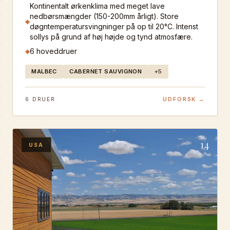
Kontinentalt ørkenklima med meget lave
sine exceptionelle Malbec vine, men producerer
nedbørsmængder (150-200mm årligt). Store
også fremragende Cabernet Franc, Cabernet
◆
døgntemperatursvingninger på op til 20°C. Intenst
Sauvignon og Torrontés. Mendozas unikke terroir
sollys på grund af høj højde og tynd atmosfære.
kombinerer højtliggende vinmarker (700-1.500m),
6
hoveddruer
◆
ørkenlignende forhold og Andes snesmeltning som
vandkilde. Store døgntemperatursvingninger og
MALBEC
CABERNET SAUVIGNON
+
5
intenst sollys skaber vine med koncentreret frugt,
kraftig struktur og naturlig syrlighed.
6
DRUER
UDFORSK →
14
USA