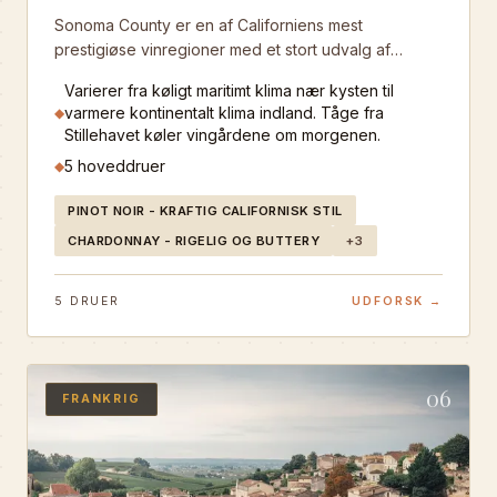
Sonoma County er en af Californiens mest
prestigiøse vinregioner med et stort udvalg af
mikroklima og terroir. Regionen producerer både
Varierer fra køligt maritimt klima nær kysten til
elegante Pinot Noir fra de kølige kystområder og
varmere kontinentalt klima indland. Tåge fra
◆
kraftige Cabernet Sauvignon fra de varmere indre
Stillehavet køler vingårdene om morgenen.
dale.
5
hoveddruer
◆
PINOT NOIR - KRAFTIG CALIFORNISK STIL
CHARDONNAY - RIGELIG OG BUTTERY
+
3
5
DRUER
UDFORSK →
06
FRANKRIG