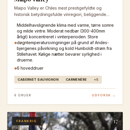
Maipo Valley er Chiles mest prestigefyldte og
historisk betydningsfulde vinregion, beliggende
umiddelbart syd for hovedstaden Santiago.
Middelhavslignende klima med varme, tørre somre
Regionen er verdensberømt for sine exceptionelle
og milde vintre. Moderat nedbør (300-400mm
Cabernet Sauvignon og Carmenère vine, der
årligt) koncentreret i vinterperioden. Store
produceres i foden af Andes-bjergene. Maipo
døgntemperatursvingninger på grund af Andes-
◆
Valleys unikke terroir kombinerer
bjergenes påvirkning og kold Humboldt-strøm fra
middelhavslignende klima, mineralholdige alluviale
Stillehavet. Kølige nætter bevarer syrlighed i
jorde og Andes snesmeltning som vandkilde.
druerne.
Regionen er hjemsted for nogle af Chiles mest
6
hoveddruer
◆
prestigefyldte vinproducenter og producerer vine
med international anerkendelse. Særligt Alto Maipo
CABERNET SAUVIGNON
CARMENÈRE
+
5
sub-regionen, med vinmarker på 600-1.000m højde,
producerer vine med exceptionel koncentration,
6
DRUER
UDFORSK →
kompleksitet og lagringspotentiale.
17
FRANKRIG