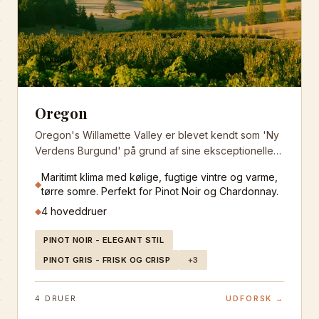
Oregon
Oregon's Willamette Valley er blevet kendt som 'Ny
Verdens Burgund' på grund af sine eksceptionelle
Pinot Noir vine. Det kølige klima og vulkanske jorder
Maritimt klima med kølige, fugtige vintre og varme,
skaber elegante, terroir-drevne vine.
◆
tørre somre. Perfekt for Pinot Noir og Chardonnay.
4
hoveddruer
◆
PINOT NOIR - ELEGANT STIL
PINOT GRIS - FRISK OG CRISP
+
3
4
DRUER
UDFORSK →