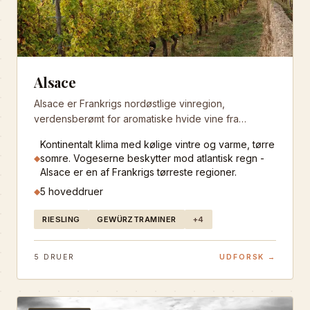
Alsace
Alsace er Frankrigs nordøstlige vinregion,
verdensberømt for aromatiske hvide vine fra
Riesling, Gewürztraminer og Pinot Gris. Regionens
Kontinentalt klima med kølige vintre og varme, tørre
unikke geografi mellem Vogeserne og Rhinen
somre. Vogeserne beskytter mod atlantisk regn -
◆
skaber perfekte forhold for elegant, terroir-dreven
Alsace er en af Frankrigs tørreste regioner.
hvidvin.
5
hoveddruer
◆
RIESLING
GEWÜRZTRAMINER
+
4
5
DRUER
UDFORSK →