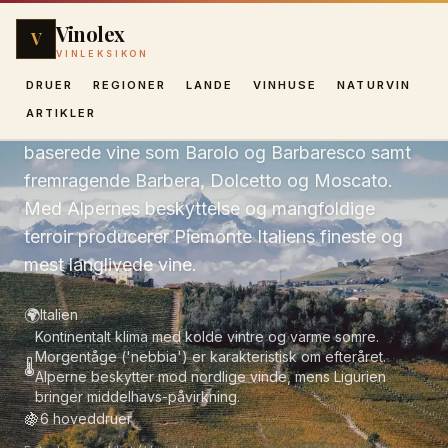
Vinolex
V
Piemonte
VINLEKSIKON
DRUER
REGIONER
LANDE
VINHUSE
NATURVIN
Piemonte (Piedmont) er Norditaliens mest
ARTIKLER
prestigefyldte vinregion, hjemsted for Nebbiolo-
baserede vine som Barolo og Barbaresco samt
fremragende Barbera, Dolcetto og Moscato.
Med Alpernes beskyttelse og mangfoldige
terroir producerer Piemonte Italiens fineste og
mest langlivede vine.
🌍
Italien
Kontinentalt klima med kolde vintre og varme somre.
Morgentåge ('nebbia') er karakteristisk om efteråret.
🌡️
Alperne beskytter mod nordlige vinde, mens Ligurien
bringer middelhavs-påvirkning.
🍇
6
hoveddruer