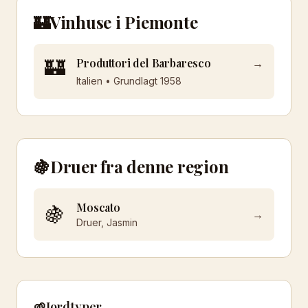
🏰
Vinhuse i
Piemonte
🏰
Produttori del Barbaresco
→
Italien
• Grundlagt
1958
🍇
Druer fra denne region
Moscato
🍇
→
Druer, Jasmin
🌱
Jordtyper