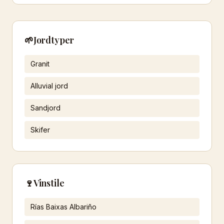
🌱
Jordtyper
Granit
Alluvial jord
Sandjord
Skifer
🍷
Vinstile
Rías Baixas Albariño