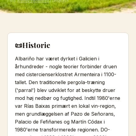
Foto:
Alexey Fedenkov
/ Unsplash
📜
Historie
Albariño har været dyrket i Galicien i
århundreder - nogle teorier forbinder druen
med cistercienserklostret Armenteira i 1100-
tallet. Den traditionelle pergola-træning
('parral') blev udviklet for at beskytte druer
mod høj nedbør og fugtighed. Indtil 1980'erne
var Rías Baixas primært en lokal vin-region,
men grundlæggelsen af Pazo de Señorans,
Palacio de Fefiñanes og Martín Códax i
1980'erne transformerede regionen. DO-