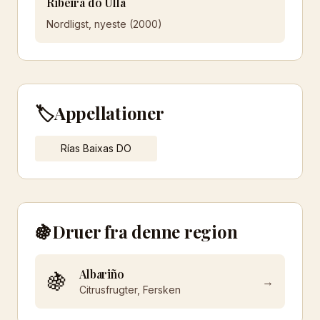
Ribeira do Ulla
Nordligst, nyeste (2000)
🏷️
Appellationer
Rías Baixas DO
🍇
Druer fra denne region
Albariño
🍇
→
Citrusfrugter, Fersken