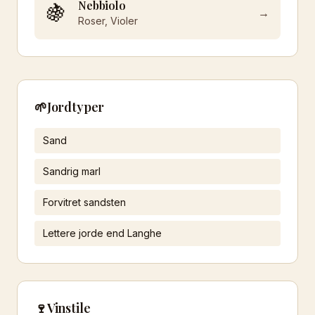
Nebbiolo
🍇
→
Roser, Violer
🌱
Jordtyper
Sand
Sandrig marl
Forvitret sandsten
Lettere jorde end Langhe
🍷
Vinstile