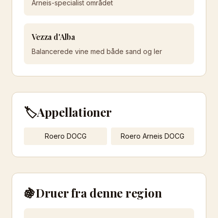
Arneis-specialist området
Vezza d'Alba
Balancerede vine med både sand og ler
🏷️
Appellationer
Roero DOCG
Roero Arneis DOCG
🍇
Druer fra denne region