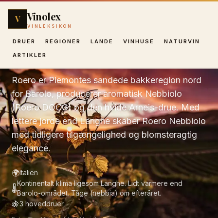
Vinolex
V
VINLEKSIKON
DRUER
REGIONER
LANDE
VINHUSE
NATURVIN
Roero
ARTIKLER
Roero er Piemontes sandede bakkeregion nord
for Barolo, producerer aromatisk Nebbiolo
(Roero DOCG) og den hvide Arneis-drue. Med
lettere jorde end Langhe skaber Roero Nebbiolo
med tidligere tilgængelighed og blomsteragtig
elegance.
🌍
Italien
Kontinentalt klima ligesom Langhe. Lidt varmere end
🌡️
Barolo-området. Tåge (nebbia) om efteråret.
🍇
3
hoveddruer