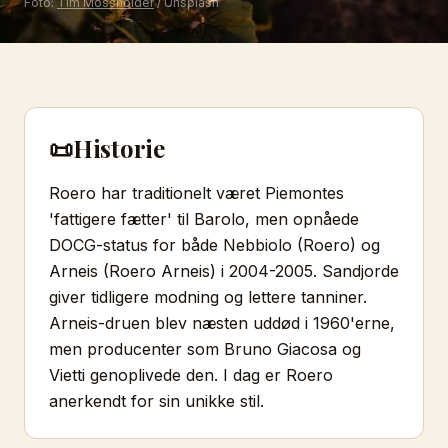
Foto:
Tim Mossholder
/ Unsplash
📜
Historie
Roero har traditionelt været Piemontes
'fattigere fætter' til Barolo, men opnåede
DOCG-status for både Nebbiolo (Roero) og
Arneis (Roero Arneis) i 2004-2005. Sandjorde
giver tidligere modning og lettere tanniner.
Arneis-druen blev næsten uddød i 1960'erne,
men producenter som Bruno Giacosa og
Vietti genoplivede den. I dag er Roero
anerkendt for sin unikke stil.