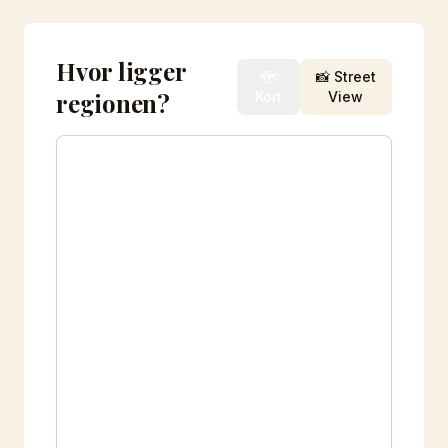
Hvor ligger
🗺️
📸 Street
regionen?
Kort
View