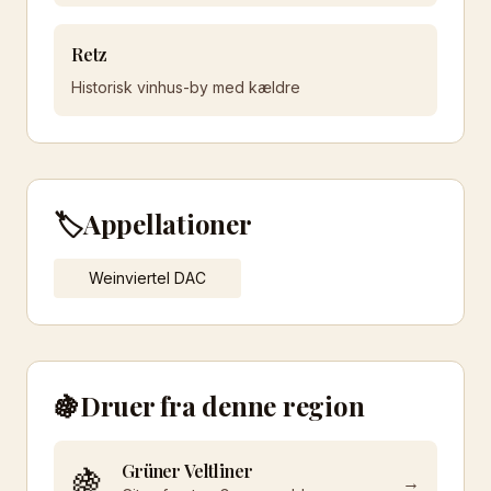
Retz
Historisk vinhus-by med kældre
🏷️
Appellationer
Weinviertel DAC
🍇
Druer fra denne region
Grüner Veltliner
🍇
→