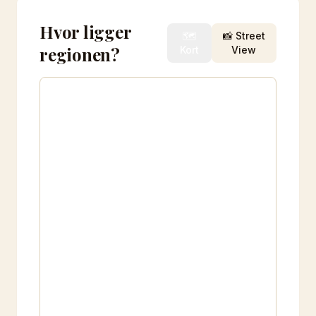
Hvor ligger
🗺️
📸 Street
regionen?
Kort
View