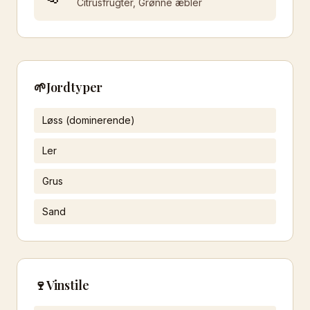
Citrusfrugter, Grønne æbler
🌱
Jordtyper
Løss (dominerende)
Ler
Grus
Sand
🍷
Vinstile