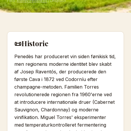
Foto:
Alexey Fedenkov
/ Unsplash
📜
Historie
Penedès har produceret vin siden fønikisk tid,
men regionens moderne identitet blev skabt
af Josep Raventós, der producerede den
første Cava i 1872 ved Codorníu efter
champagne-metoden. Familien Torres
revolutionerede regionen fra 1960'erne ved
at introducere internationale druer (Cabernet
Sauvignon, Chardonnay) og moderne
vinifikation. Miguel Torres' eksperimenter
med temperaturkontrolleret fermentering