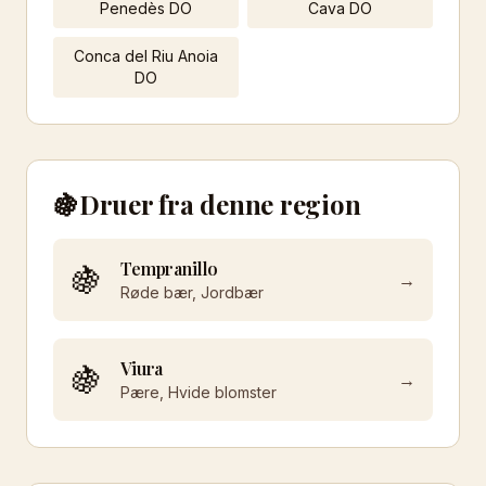
Penedès DO
Cava DO
Conca del Riu Anoia
DO
🍇
Druer fra denne region
Tempranillo
🍇
→
Røde bær, Jordbær
Viura
🍇
→
Pære, Hvide blomster