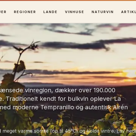
UER
REGIONER
LANDE
VINHUSE
NATURVIN
ARTIK
rænsede vinregion, dækker over 190.000
e. Traditionelt kendt for bulkvin oplever La
 med moderne Tempranillo og autentisk Airén
d meget varme somre (op til 45°C) og kolde vintre. Lav ne