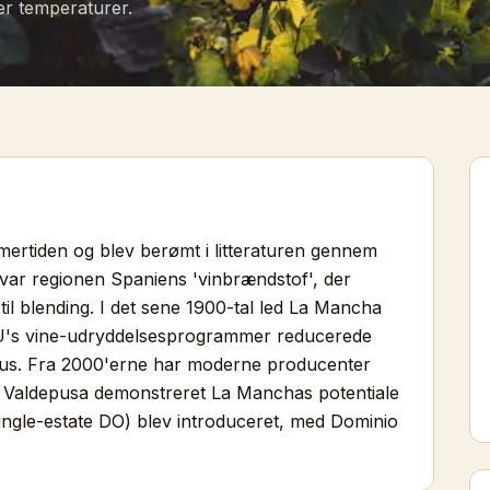
r temperaturer.
ertiden og blev berømt i litteraturen gennem
var regionen Spaniens 'vinbrændstof', der
 blending. I det sene 1900-tal led La Mancha
EU's vine-udryddelsesprogrammer reducerede
okus. Fra 2000'erne har moderne producenter
 Valdepusa demonstreret La Manchas potentiale
ngle-estate DO) blev introduceret, med Dominio