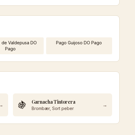
o de Valdepusa DO
Pago Guijoso DO Pago
Pago
Garnacha Tintorera
🍇
→
→
Brombær, Sort peber