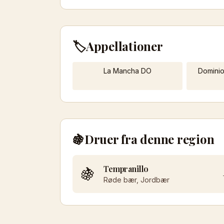
🏷️
Appellationer
La Mancha DO
Domini
🍇
Druer fra denne region
Tempranillo
🍇
Røde bær, Jordbær