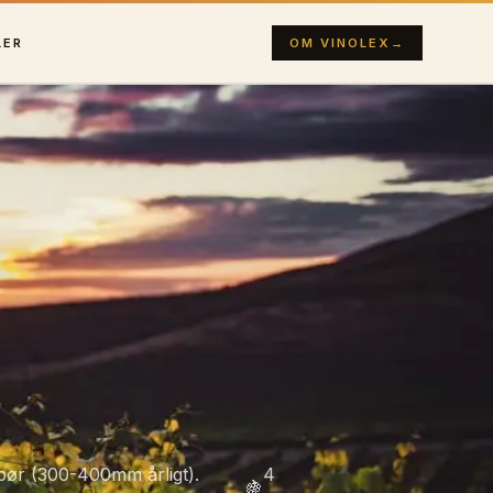
LER
OM VINOLEX
→
dbør (300-400mm årligt).
4
🍇