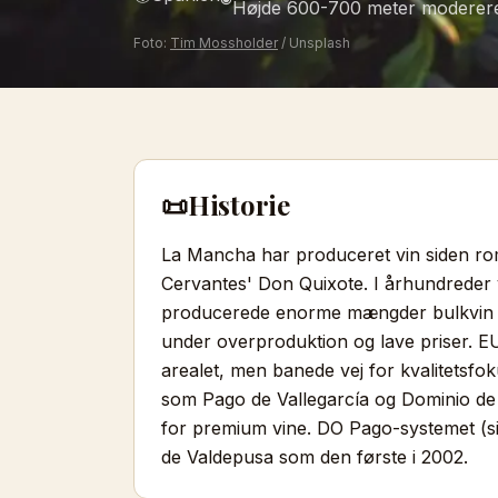
Højde 600-700 meter moderere
Foto:
Tim Mossholder
/ Unsplash
📜
Historie
La Mancha har produceret vin siden rom
Cervantes' Don Quixote. I århundreder 
producerede enorme mængder bulkvin til
under overproduktion og lave priser. 
arealet, men banede vej for kvalitetsf
som Pago de Vallegarcía og Dominio de
for premium vine. DO Pago-systemet (si
de Valdepusa som den første i 2002.