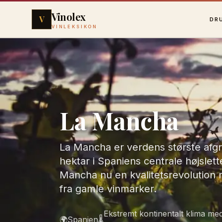
Vinolex
V
DR
VINLEKSIKON
La Mancha
La Mancha er verdens største afg
hektar i Spaniens centrale højslett
Mancha nu en kvalitetsrevolution
fra gamle vinmarker.
Ekstremt kontinentalt klima me
🌍
Spanien
🌡️