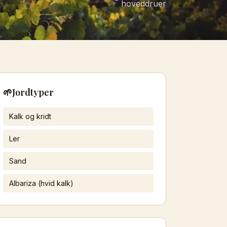
hoveddruer
🌱
Jordtyper
Kalk og kridt
Ler
Sand
Albariza (hvid kalk)