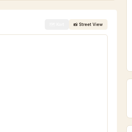
🗺️ Kort
📸 Street View