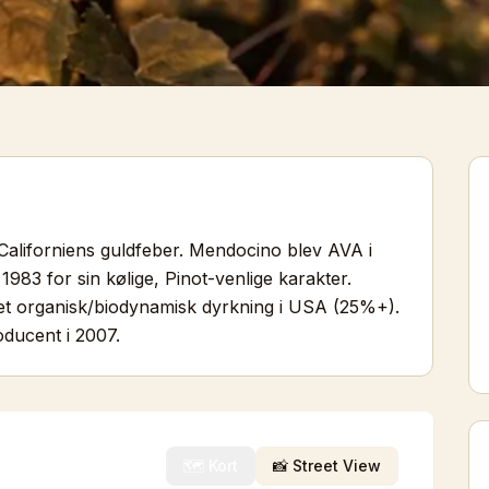
Californiens guldfeber. Mendocino blev AVA i
1983 for sin kølige, Pinot-venlige karakter.
eret organisk/biodynamisk dyrkning i USA (25%+).
oducent i 2007.
🗺️ Kort
📸 Street View