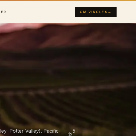
LER
OM VINOLEX
→
ey, Potter Valley). Pacific-
5
🍇