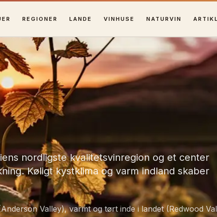
UER
REGIONER
LANDE
VINHUSE
NATURVIN
ARTIK
ns nordligste kvalitetsvinregion og et center
ning. Køligt kystklima og varm indland skaber
 (Anderson Valley), varmt og tørt inde i landet (Redwood Vall