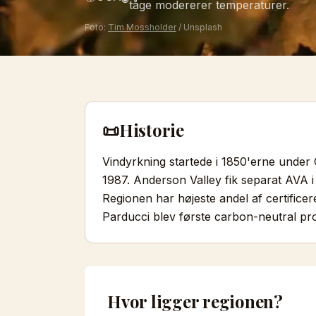
tåge modererer temperaturer.
Foto:
Tim Mossholder
/ Unsplash
📜
Historie
Vindyrkning startede i 1850'erne under 
1987. Anderson Valley fik separat AVA i 
Regionen har højeste andel af certific
Parducci blev første carbon-neutral pr
Hvor ligger regionen?