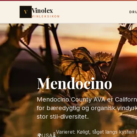
Vinolex
V
DR
VINLEKSIKON
Mendocino
Mendocino County AVA er Californie
for bæredygtig og organisk vindyrk
stor stil-diversitet.
Varieret: Køligt, tåget langs kysten
🌍
USA
🌡️