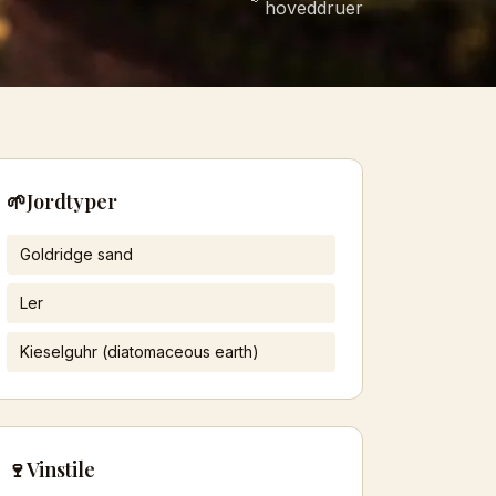
hoveddruer
🌱
Jordtyper
Goldridge sand
Ler
Kieselguhr (diatomaceous earth)
🍷
Vinstile