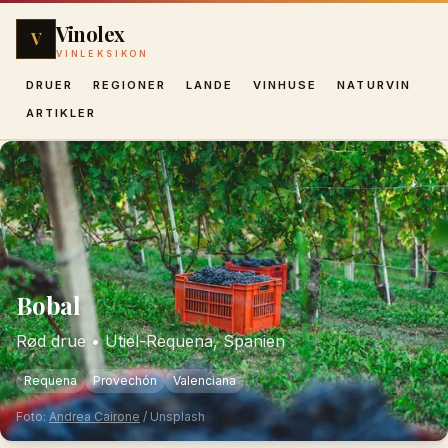
Vinolex
V
VINLEKSIKON
DRUER
REGIONER
LANDE
VINHUSE
NATURVIN
ARTIKLER
Bobal
Rød drue
•
Utiel-Requena, Spanien
Requena
Provechón
Valenciana
Foto:
Andrea Cairone
/ Unsplash