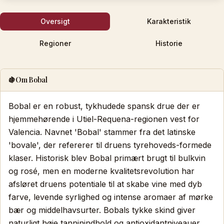
Oversigt
Karakteristik
Regioner
Historie
🍇
Om Bobal
Bobal er en robust, tykhudede spansk drue der er
hjemmehørende i Utiel-Requena-regionen vest for
Valencia. Navnet 'Bobal' stammer fra det latinske
'bovale', der refererer til druens tyrehoveds-formede
klaser. Historisk blev Bobal primært brugt til bulkvin
og rosé, men en moderne kvalitetsrevolution har
afsløret druens potentiale til at skabe vine med dyb
farve, levende syrlighed og intense aromaer af mørke
bær og middelhavsurter. Bobals tykke skind giver
naturligt høje tanninindhold og antioxidantniveauer,