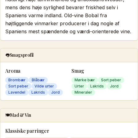
mens dens høje syrlighed bevarer friskhed selv i
Spaniens varme indland. Old-vine Bobal fra
højtliggende vinmarker producerer i dag nogle af
Spaniens mest spændende og værdi-orienterede vine.
👅
Smagsprofil
Aroma
Smag
Brombær
Blåbær
Mørke bær
Sort peber
Sort peber
Vilde urter
Urter
Lakrids
Jord
Lavendel
Lakrids
Jord
Mineraler
🍽️
Mad & Vin
Klassiske parringer