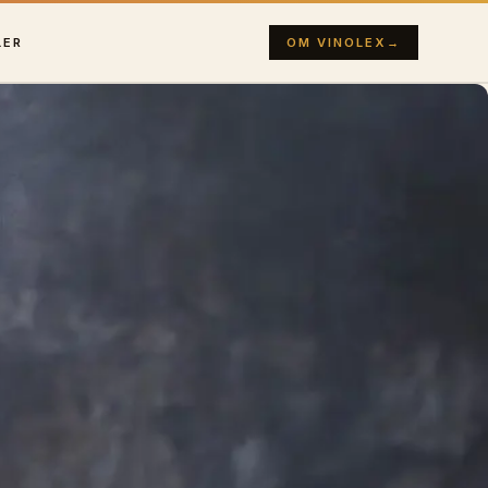
LER
OM VINOLEX
→