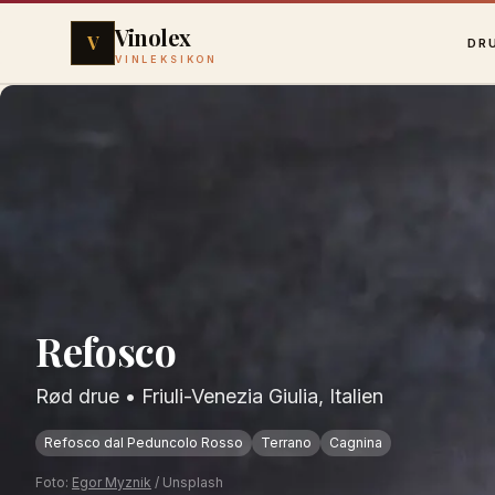
Vinolex
V
DR
VINLEKSIKON
Refosco
Rød drue
•
Friuli-Venezia Giulia, Italien
Refosco dal Peduncolo Rosso
Terrano
Cagnina
Foto:
Egor Myznik
/ Unsplash