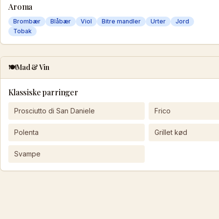
Aroma
Brombær
Blåbær
Viol
Bitre mandler
Urter
Jord
Tobak
🍽️
Mad & Vin
Klassiske parringer
Prosciutto di San Daniele
Frico
Polenta
Grillet kød
Svampe