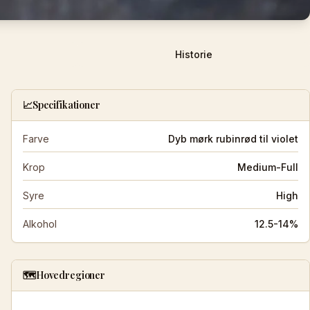
Historie
📈
Specifikationer
Farve
Dyb mørk rubinrød til violet
Krop
Medium-Full
Syre
High
Alkohol
12.5-14%
🗺️
Hovedregioner