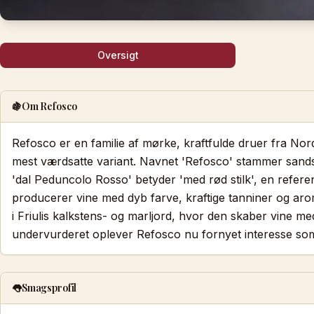
Oversigt
🍇
Om Refosco
Refosco er en familie af mørke, kraftfulde druer fra N
mest værdsatte variant. Navnet 'Refosco' stammer sandsy
'dal Peduncolo Rosso' betyder 'med rød stilk', en referen
producerer vine med dyb farve, kraftige tanniner og aro
i Friulis kalkstens- og marljord, hvor den skaber vine med
undervurderet oplever Refosco nu fornyet interesse som 
👅
Smagsprofil