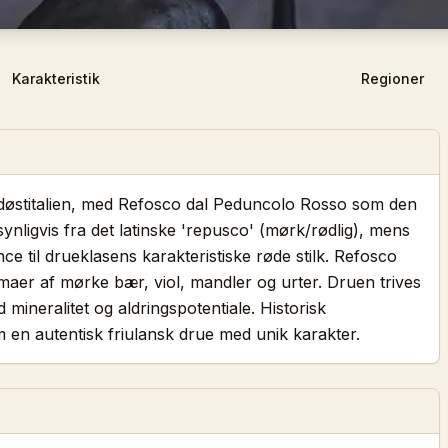
Karakteristik
Regioner
ordøstitalien, med Refosco dal Peduncolo Rosso som den
nligvis fra det latinske 'repusco' (mørk/rødlig), mens
ce til drueklasens karakteristiske røde stilk. Refosco
maer af mørke bær, viol, mandler og urter. Druen trives
 mineralitet og aldringspotentiale. Historisk
en autentisk friulansk drue med unik karakter.