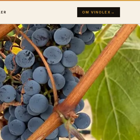
LER
OM VINOLEX
→