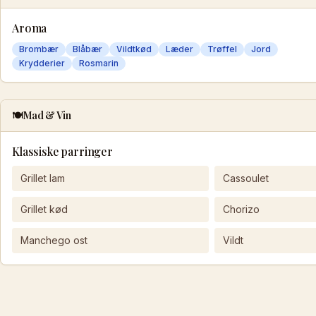
Aroma
Brombær
Blåbær
Vildtkød
Læder
Trøffel
Jord
Krydderier
Rosmarin
🍽️
Mad & Vin
Klassiske parringer
Grillet lam
Cassoulet
Grillet kød
Chorizo
Manchego ost
Vildt