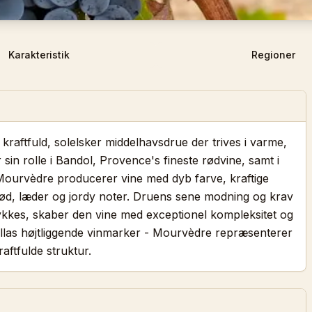
Karakteristik
Regioner
 kraftfuld, solelsker middelhavsdrue der trives i varme,
in rolle i Bandol, Provence's fineste rødvine, samt i
urvèdre producerer vine med dyb farve, kraftige
kød, læder og jordy noter. Druens sene modning og krav
kkes, skaber den vine med exceptionel kompleksitet og
millas højtliggende vinmarker - Mourvèdre repræsenterer
aftfulde struktur.