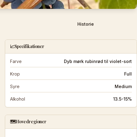
Historie
📈
Specifikationer
Farve
Dyb mørk rubinrød til violet-sort
Krop
Full
Syre
Medium
Alkohol
13.5-15%
🗺️
Hovedregioner