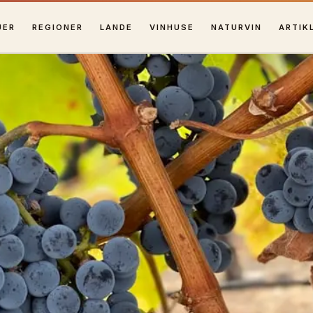
UER
REGIONER
LANDE
VINHUSE
NATURVIN
ARTIK