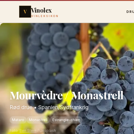
Vinolex
V
DR
VINLEKSIKON
Mourvèdre / Monastrell
Rød drue
•
Spanien/Sydfrankrig
Mataro
Monastrell
Estrangle-chien
Foto:
Ben Stern
/ Unsplash