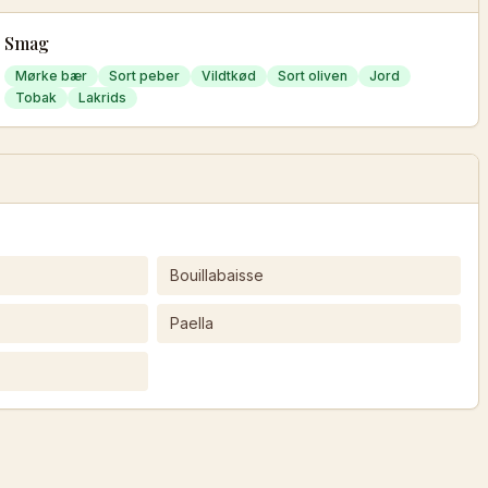
Smag
Mørke bær
Sort peber
Vildtkød
Sort oliven
Jord
Tobak
Lakrids
Bouillabaisse
Paella