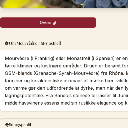
Oversigt
🍇
Om Mourvèdre / Monastrell
Mourvèdre (i Frankrig) eller Monastrell (i Spanien) er en
tørre klimaer og kystnære områder. Druen er berømt for s
GSM-blends (Grenache-Syrah-Mourvèdre) fra Rhône. Mo
tanniner og karakteristiske aromaer af mørke bær, vildt
om varme gør den udfordrende at dyrke, men når den ly
lagringspotentiale. Fra Bandols stenede terrasser til Ju
middelhavsvinens essens med sin rustikke elegance og kr
👅
Smagsprofil