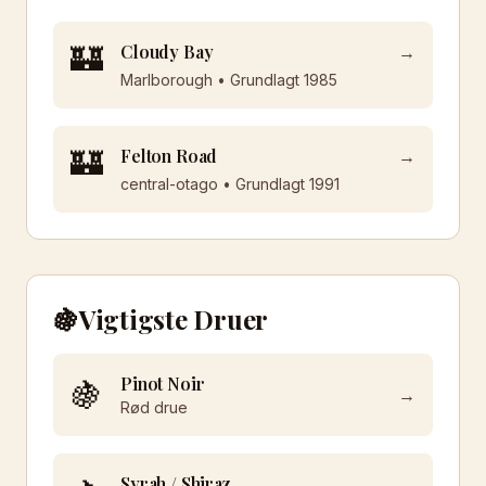
🏰
Cloudy Bay
→
Marlborough
• Grundlagt
1985
🏰
Felton Road
→
central-otago
• Grundlagt
1991
🍇
Vigtigste Druer
Pinot Noir
🍇
→
Rød
drue
Syrah / Shiraz