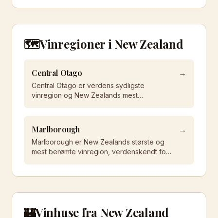
🗺️
Vinregioner i
New Zealand
Central Otago
→
Central Otago er verdens sydligste
vinregion og New Zealands mest
anerkendte område for Pinot Noir. De
extreme klimaforhold og høje placering
skaber intense, koncentrerede vine.
Marlborough
→
Marlborough er New Zealands største og
mest berømte vinregion, verdenskendt for
eksplosivt aromatiske Sauvignon Blanc-
vine. Med intens solstråling, kølige nætter
og unik kombination af sol og nedbør
producerer Marlborough Sauvignon Blanc
med uovertruffen intensitet.
🏰
Vinhuse fra
New Zealand