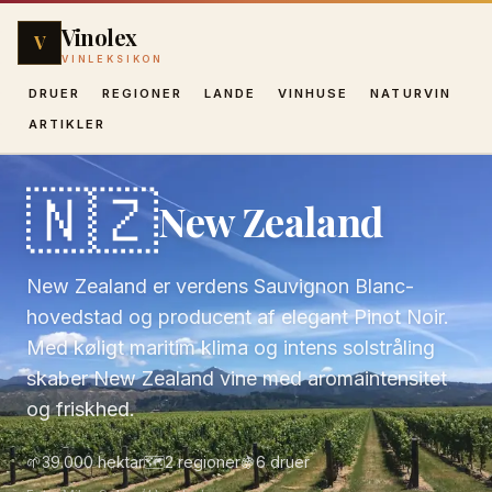
Vinolex
V
VINLEKSIKON
DRUER
REGIONER
LANDE
VINHUSE
NATURVIN
ARTIKLER
🇳🇿
New Zealand
New Zealand er verdens Sauvignon Blanc-
hovedstad og producent af elegant Pinot Noir.
Med køligt maritim klima og intens solstråling
skaber New Zealand vine med aromaintensitet
og friskhed.
🌱
39.000 hektar
🗺️
2
regioner
🍇
6
druer